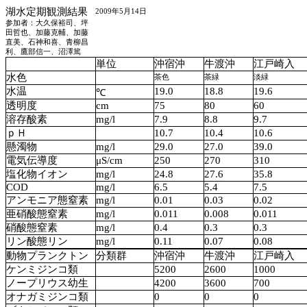
湖水定期観測結果
2009年5月14日
参加者：大久保裕司、坪
田哲也、加藤克輔、加藤
直美、石神和喜、青柳昌
利、鷹部信一、沼澤篤
単位
沖宿沖
牛渡沖
江戸崎入
水色
茶色
茶緑
淡緑
水温
19.0
18.8
19.6
℃
透明度
cm
75
80
60
溶存酸素
mg/l
7.9
8.8
9.7
ｐＨ
10.7
10.4
10.6
懸濁物
mg/l
29.0
27.0
39.0
電気伝導度
μS/cm
250
270
310
塩化物イオン
mg/l
24.8
27.6
35.8
COD
mg/l
6.5
5.4
7.5
アンモニア態窒素
mg/l
0.01
0.03
0.02
亜硝酸態窒素
mg/l
0.011
0.008
0.011
硝酸態窒素
mg/l
0.4
0.3
0.3
リン酸態リン
mg/l
0.11
0.07
0.08
動物プランクトン
分類群
沖宿沖
牛渡沖
江戸崎入
ケンミジンコ類
5200
2600
1000
ノープリウス幼生
4200
3600
700
オナガミジンコ類
0
0
0