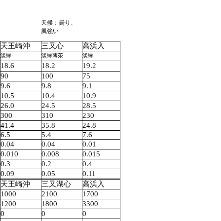
天候：曇り、
風強い
天王崎沖
三又心
高浜入
淡緑
淡緑薄茶
淡緑
18.6
18.2
19.2
90
100
75
9.6
9.8
9.1
10.5
10.4
10.9
26.0
24.5
28.5
300
310
230
41.4
35.8
24.8
6.5
5.4
7.6
0.04
0.04
0.01
0.010
0.008
0.015
0.3
0.2
0.4
0.09
0.05
0.11
天王崎沖
三又湖心
高浜入
1000
2100
1700
1200
1800
3300
0
0
0