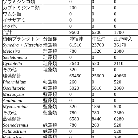
ゾウミジンコ類
0
0
0
カブトミジンコ類
200
0
0
ワムシ類
0
0
0
イサザアミ
0
0
0
その他
0
0
0
合計
9600
6200
1700
植物プランクトン
分類群
沖宿沖
牛渡沖
江戸崎入
Synedra + Nitzschia
珪藻類
61510
23760
36170
Melosira
珪藻類
780
1320
2380
Skeletonema
珪藻類
0
0
0
Cyclotella
珪藻類
2640
520
2110
その他
珪藻類
520
0
0
珪藻類計
65450
25600
40660
Phormidium
藍藻類
260
0
520
Oscillatoria
藍藻類
5020
5810
2860
Microcystis
藍藻類
0
0
0
Anabaena
藍藻類
0
0
0
Myxosarcina
藍藻類
520
1850
520
その他
藍藻類
780
780
2380
藍藻類計
6580
8440
6280
Scenedesmus
緑藻類
780
260
520
Actinastrum
緑藻類
0
0
520
Pediastrum
緑藻類
0
0
260