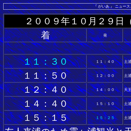
『 がいあ 』 ニュー
２００９年１０月２９日
着
発
１１：３０
１１：４０
土
１１：５０
１２：００
土浦
１２：４０
１４：００
天
１４：４０
１５：１０
土浦
１５：１５
１５：２５
土