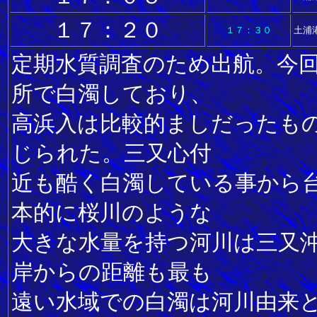
１７：２０
１７：３０
土浦
定期水質調査のため出航。今
所で白濁しており、
高浜入は比較的ましだったも
じられた。三又心付
近も酷く白濁している事から
本的に桜川のような
大きな水量を持つ河川は三又
岸からの距離も最も
遠い水域での白濁は河川由来