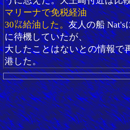
うに思えた。天王崎付近は比
マリーナで免税経油
30㍑給油した。
友人の船 Na
に待機していたが、
大したことはないとの情報で
港した。