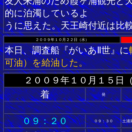
友人来浦のため霞ヶ浦観光と
的に泊濁しているよ
うに思えた。天王崎付近は比
２００９年１０月２２日（水）
本日、調査船『がいあⅡ世』に
可油）を給油した。
２００９年１０月１５日
着
発
０９：２０
０９：３０
土浦