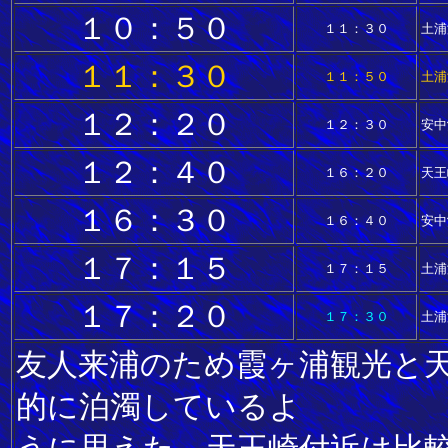
１０：５０
１１：３０
土浦港
１１：３０
１１：５０
土浦港
１２：２０
１２：３０
安中
１２：４０
１６：２０
天王
１６：３０
１６：４０
安中
１７：１５
１７：１５
土浦港
１７：２０
１７：３０
土浦
友人来浦のため霞ヶ浦観光と
的に泊濁しているよ