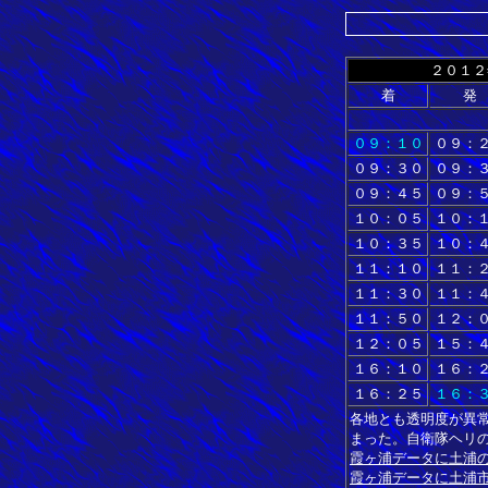
２０１２
着
発
０９：１０
０９：
０９：３０
０９：
０９：４５
０９：
１０：０５
１０：
１０：３５
１０：
１１：１０
１１：
１１：３０
１１：
１１：５０
１２：
１２：０５
１５：
１６：１０
１６：
１６：２５
１６：
各地とも透明度が異
まった。自衛隊ヘリ
霞ヶ浦データに土浦
霞ヶ浦データに土浦市