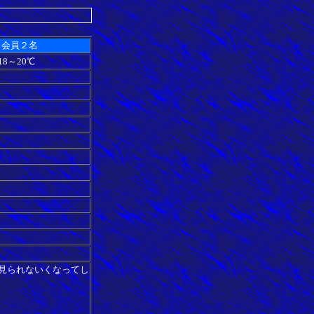
、会員２名
8～20℃
見られないくなってし