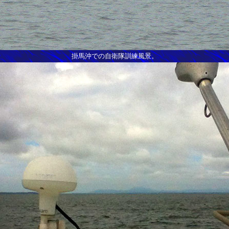
掛馬沖での自衛隊訓練風景。