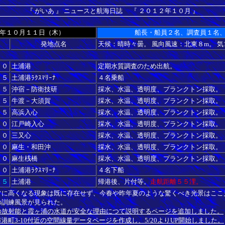
『 がいあ 』 ニュースと航海日誌 『 ２０１２年１０月 』
年１０月１１日（木）
船長・船員２名、調査員１名
発地点名
天候：晴時々曇。 風向風速：北東８m。 気1
２０
土浦港
定期水質調査のため出航。
３５
土浦港ﾗｸｽﾏﾘｰﾅ
４名乗船
５５
沖宿－防衛技研
採水、水温、透明度、プランクトン採取。
１５
牛渡－大須賀
採水、水温、透明度、プランクトン採取。
４５
高浜入心
採水、水温、透明度、プランクトン採取。
２０
江戸崎入心
採水、水温、透明度、プランクトン採取。
４０
三又心
採水、水温、透明度、プランクトン採取。
００
麻生・和田沖
採水、水温、透明度、プランクトン採取。
４０
麻生桟橋
採水、水温、透明度、プランクトン採取。
２０
土浦港ﾗｸｽﾏﾘｰﾅ
４名下船
３５
土浦港
帰港後、片付等。
走航距離５５浬。
常に高くなる現象は既に存在せず、今春や昨年夏のような驚くべき光景はここ
の訓練風景が見られた。
の放射能と霞ヶ浦の水道
が安全な理由
につて説明するページを追加しました。
港町3-10付近の空間線量データページを作成し、5/20よりUP開始しました。