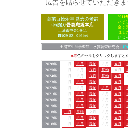
広告を貼らせていただきま
201
創業百拾余年 蕎麦の老舗
いば
吾妻庵総本店
中城通り
金で
土浦市中央1-6-11
ま
☎029-821-0161㈹
いば
土浦市生涯学習館 水質調査研究会
HA
■赤
色のセルをクリックしますと
2026年
１月
２月
長軸
３月
４月
2025年
１月
２月
３月
長軸
４月
2024年
１月
２月
３月
長軸
４月
2023年
１月
２月
長軸
４月
2022年
１月
２月
長軸
３月
４月
2021年
１月
２月
長軸
３月
４月
2020年
１月
２月
長軸
３月
４月
2019年
１月
２月
長軸
３月
４月
2018年
１月
長軸
２月
３月
４月
2017年
１月
２月
長軸
３月
４月
2016年
１月
２月
長軸
３月
４月