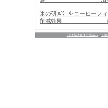
米の研ぎ汁をコーヒーフ
削減効果 沼
<<水質調査研究室会へ
<<